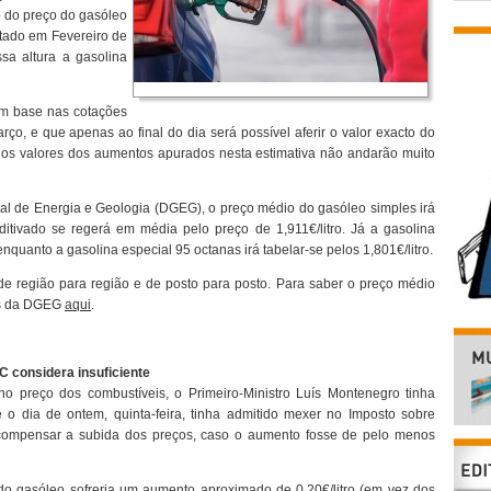
o do preço do gasóleo
stado em Fevereiro de
sa altura a gasolina
com base nas cotações
ço, e que apenas ao final do dia será possível aferir o valor exacto do
os valores dos aumentos apurados nesta estimativa não andarão muito
l de Energia e Geologia (DGEG), o preço médio do gasóleo simples irá
aditivado se regerá em média pelo preço de 1,911€/litro. Já a gasolina
nquanto a gasolina especial 95 octanas irá tabelar-se pelos 1,801€/litro.
de região para região e de posto para posto. Para saber o preço médio
dos da DGEG
aqui
.
considera insuficiente
o preço dos combustíveis, o Primeiro-Ministro Luís Montenegro tinha
 o dia de ontem, quinta-feira, tinha admitido mexer no Imposto sobre
a compensar a subida dos preços, caso o aumento fosse de pelo menos
o do gasóleo sofreria um aumento aproximado de 0,20€/litro (em vez dos