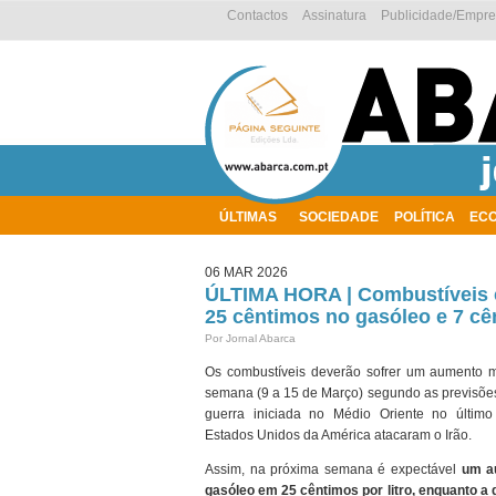
Contactos
Assinatura
Publicidade/Empr
ÚLTIMAS
SOCIEDADE
POLÍTICA
EC
AMBIENTE
06 MAR 2026
ÚLTIMA HORA | Combustíveis 
25 cêntimos no gasóleo e 7 cê
Por Jornal Abarca
Os combustíveis deverão sofrer um aumento m
semana (9 a 15 de Março) segundo as previsões 
guerra iniciada no Médio Oriente no últi
Estados Unidos da América atacaram o Irão.
Assim, na próxima semana é expectável
um a
gasóleo em 25 cêntimos por litro, enquanto a 