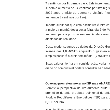
7 cêntimos por litro mais cara
. Este increment
supera o aumento de 14 cêntimos por litro regi
2022 após o início da guerra na Ucrânia (nes
aumentou 8 cêntimos por litro).
Importa sublinhar que esta estimativa é feita 
a meio da manhã desta sexta-feira, dia 6 de Mar
aumento para a próxima semana. Ainda assim, 
afastados da realidade.
Deste modo, segundo os dados da Direção-Gera
fixar-se nos 1,884€/litro enquanto o gasóleo 
simples passará a custar em média 1,775€/litro e
Estes valores, tenha em consideração, variam 
diário do combustível poderá consultar os da
Governo prometeu mexer no ISP, mas ANAREC 
Perante a perspectiva de um aumento brutal n
prometido durante o debate quinzenal durante
Produto Petrolíferos e Energéticos (ISP) par
0,10€ por litro.
Isso significaria que, com o desconto, o preç