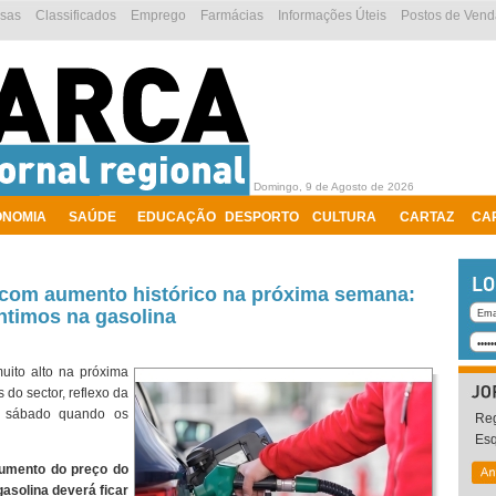
esas
Classificados
Emprego
Farmácias
Informações Úteis
Postos de Vend
Domingo, 9 de Agosto de 2026
ONOMIA
SAÚDE
EDUCAÇÃO
DESPORTO
CULTURA
CARTAZ
CA
com aumento histórico na próxima semana:
ntimos na gasolina
uito alto na próxima
do sector, reflexo da
mo sábado quando os
Reg
Es
umento do preço do
gasolina deverá ficar