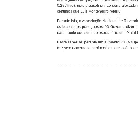
0,25€/litro), mas a gasolina não seria afectada 
cêntimos que Luís Montenegro referiu.
Perante isto, a Associação Nacional de Revende
os bolsos dos portugueses: "O Governo dizer q
para aquilo que seria de esperar", referiu Maf
Resta saber se, perante um aumento 150% superi
ISP, se o Governo tomará medidas acessórias d