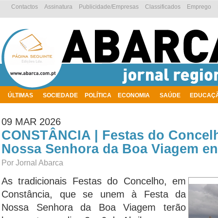
Contactos
Assinatura
Publicidade/Empresas
Classificados
Emprego
ÚLTIMAS
SOCIEDADE
POLÍTICA
ECONOMIA
SAÚDE
EDUCAÇ
AMBIENTE
09 MAR 2026
CONSTÂNCIA | Festas do Concelh
Nossa Senhora da Boa Viagem entr
Por Jornal Abarca
As tradicionais Festas do Concelho, em
Constância, que se unem à Festa da
Nossa Senhora da Boa Viagem terão