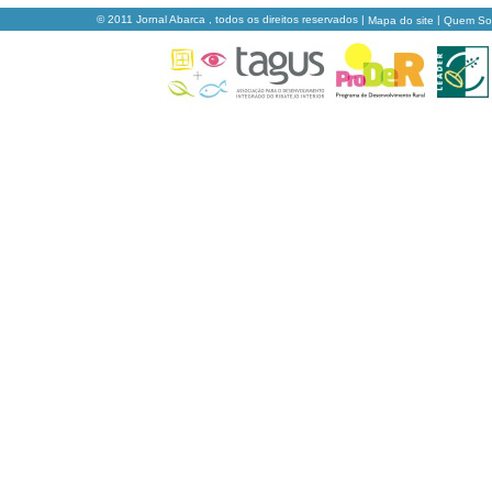
© 2011 Jornal Abarca , todos os direitos reservados |
|
Mapa do site
Quem S