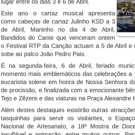
lugar entre os dias 3 e 6 de Abril.
Este ano o cartaz musical apresenta
como cabeças de cartaz Julinho KSD a 3
de Abril, Maninho no dia 4 de Abril,
Bandidos do Cante que venceram ontem
o Festival RTP da Canção actuam a 5 de Abril e no
sobe ao palco João Pedro Pais.
É na segunda-feira, 6 de Abril, feriado munic
momento mais emblemáticos das celebrações a p
eucaristia solene em honra de Nossa Senhora d
de procissão, e finalizada com a emocionante bê
Tejo e Zêzere e das viaturas na Praça Alexandre 
Além destes destaques existirão outras atracçõe
tasquinhas para servir os visitantes, o Espa
Nacional de Artesanato, a 18ª Mostra de Doce
insuflável e animação, entre muitos outros. Pa