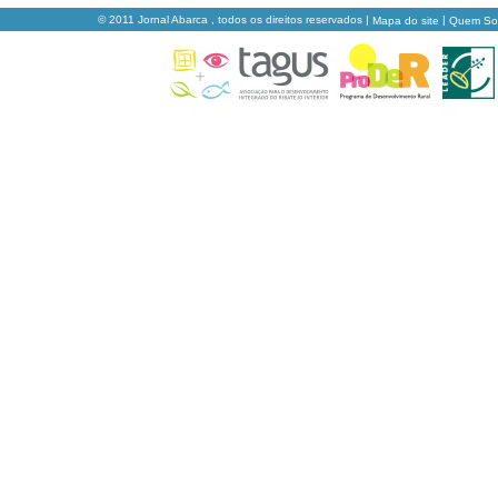
© 2011 Jornal Abarca , todos os direitos reservados |
|
Mapa do site
Quem S