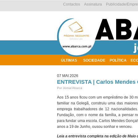
Contactos
Assinatura
Publicidade/Empr
ÚLTIMAS
SOCIEDADE
POLÍTICA
EC
AMBIENTE
07 MAI 2026
ENTREVISTA | Carlos Mendes 
Por Jornal Abarca
Aos 15 anos ficou com um empréstimo de 30 mi
familiar na Golegã, construiu uma das maiore
emprega trabalhadores de 12 nacionalidades
Fundação, com o nome da família, a pensar no
para fundar uma escola. Carlos Mendes Gonçal
anos a 19 de Junho, ousou sonhar e venceu.
Leia a entrevista completa na edição de
Maio
d