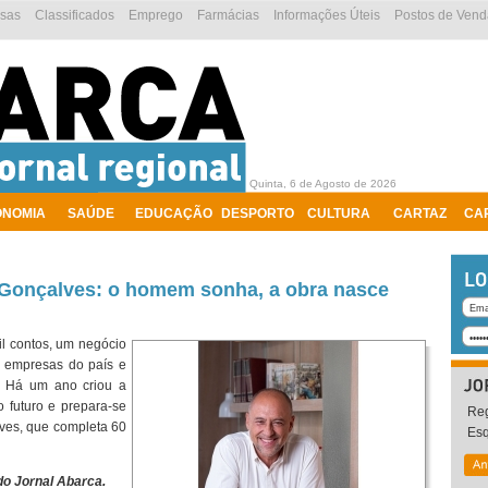
esas
Classificados
Emprego
Farmácias
Informações Úteis
Postos de Vend
Quinta, 6 de Agosto de 2026
ONOMIA
SAÚDE
EDUCAÇÃO
DESPORTO
CULTURA
CARTAZ
CA
Gonçalves: o homem sonha, a obra nasce
l contos, um negócio
s empresas do país e
. Há um ano criou a
 futuro e prepara-se
Reg
ves, que completa 60
Es
o Jornal Abarca.