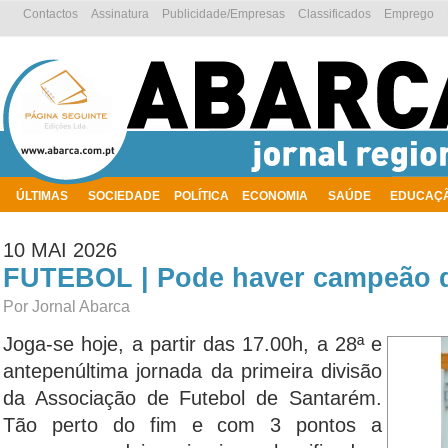
Contactos
Assinatura
Publicidade/Empresas
Classificados
Emprego
ÚLTIMAS
SOCIEDADE
POLÍTICA
ECONOMIA
SAÚDE
EDUCAÇ
AMBIENTE
10 MAI 2026
FUTEBOL | Pode haver campeão di
Por Jornal Abarca
Joga-se hoje, a partir das 17.00h, a 28ª e
antepenúltima jornada da primeira divisão
da Associação de Futebol de Santarém.
Tão perto do fim e com 3 pontos a