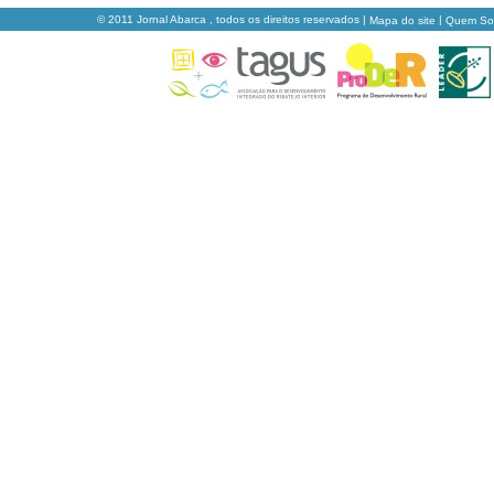
© 2011 Jornal Abarca , todos os direitos reservados |
|
Mapa do site
Quem S