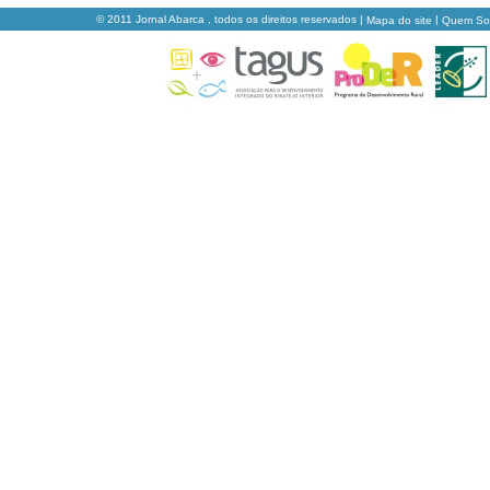
© 2011 Jornal Abarca , todos os direitos reservados |
|
Mapa do site
Quem S