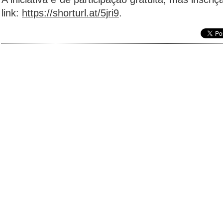
link:
https://shorturl.at/5jri9
.