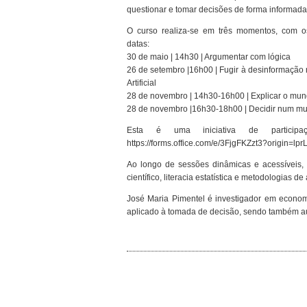
questionar e tomar decisões de forma informada
O curso realiza-se em três momentos, com o
datas:
30 de maio | 14h30 | Argumentar com lógica
26 de setembro |16h00 | Fugir à desinformação n
Artificial
28 de novembro | 14h30-16h00 | Explicar o mun
28 de novembro |16h30-18h00 | Decidir num mu
Esta é uma iniciativa de participaç
https://forms.office.com/e/3FjgFKZzt3?origin=lprL
Ao longo de sessões dinâmicas e acessíveis,
científico, literacia estatística e metodologias 
José Maria Pimentel é investigador em economia
aplicado à tomada de decisão, sendo também aut