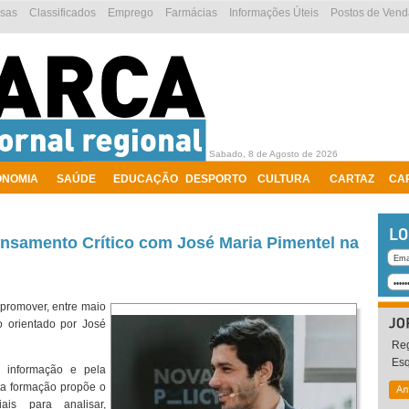
esas
Classificados
Emprego
Farmácias
Informações Úteis
Postos de Vend
Sabado, 8 de Agosto de 2026
ONOMIA
SAÚDE
EDUCAÇÃO
DESPORTO
CULTURA
CARTAZ
CA
samento Crítico com José Maria Pimentel na
 promover, entre maio
 orientado por José
Reg
Es
 informação e pela
esta formação propõe o
ais para analisar,