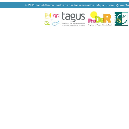
© 2011 Jornal Abarca , todos os direitos reservados |
|
Mapa do site
Quem S