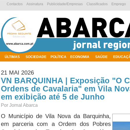
Contactos
Assinatura
Publicidade/Empresas
Classificados
Emprego
ÚLTIMAS
SOCIEDADE
POLÍTICA
ECONOMIA
SAÚDE
EDUCAÇ
AMBIENTE
21 MAI 2026
VN BARQUINHA | Exposição "O C
Ordens de Cavalaria" em Vila No
em exibição até 5 de Junho
Por Jornal Abarca
O Município de Vila Nova da Barquinha,
em parceria com a Ordem dos Pobres