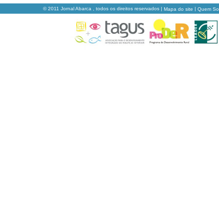
© 2011 Jornal Abarca , todos os direitos reservados |
|
Mapa do site
Quem S