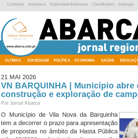
Contactos
Assinatura
Publicidade/Empresas
Classificados
Emprego
ÚLTIMAS
SOCIEDADE
POLÍTICA
ECONOMIA
SAÚDE
EDUCAÇ
AMBIENTE
21 MAI 2026
VN BARQUINHA | Município abre 
construção e exploração de camp
Por Jornal Abarca
O Município de Vila Nova da Barquinha
tem a decorrer o prazo para apresentação
de propostas no âmbito da Hasta Pública