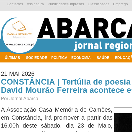
Contactos
Assinatura
Publicidade/Empresas
Classificados
Emprego
ÚLTIMAS
SOCIEDADE
POLÍTICA
ECONOMIA
SAÚDE
EDUCAÇ
AMBIENTE
21 MAI 2026
CONSTÂNCIA | Tertúlia de poesia
David Mourão Ferreira acontece 
Por Jornal Abarca
A Associação Casa Memória de Camões,
em Constância, irá promover a partir das
16.00h deste sábado, dia 23 de Maio,