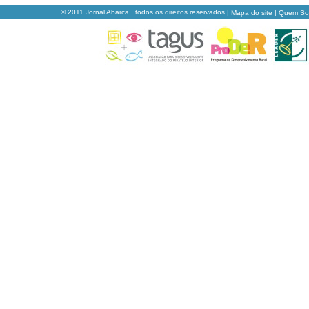
© 2011 Jornal Abarca , todos os direitos reservados |
|
Mapa do site
Quem S