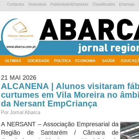
Contactos
Assinatura
Publicidade/Empresas
Classificados
Emprego
ÚLTIMAS
SOCIEDADE
POLÍTICA
ECONOMIA
SAÚDE
EDUCAÇ
AMBIENTE
21 MAI 2026
ALCANENA | Alunos visitaram fáb
curtumes em Vila Moreira no âmbit
da Nersant EmpCriança
Por Jornal Abarca
A NERSANT – Associação Empresarial da
Região de Santarém / Câmara de