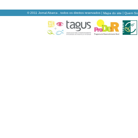
© 2011 Jornal Abarca , todos os direitos reservados |
|
Mapa do site
Quem S