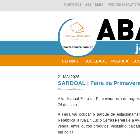
Contactos
Assinatura
Publicidade/Empr
ÚLTIMAS
SOCIEDADE
POLÍTICA
EC
AMBIENTE
21 MAI 2026
SARDOAL | Feira da Primavera
Por Jornal Abarca
A tradicional Feira da Primavera está de regre
24 de maio.
A Feira vai ocupar o parque de estacionamen
República, a rua Dr. Lúcio Serras Pereira e a Av.
venda, entre outros produtos, vestuário, calçad
agrícolas.