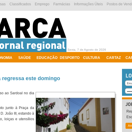
esas
Classificados
Emprego
Farmácias
Informações Úteis
Postos de Vend
Sexta, 7 de Agosto de 2026
ONOMIA
SAÚDE
EDUCAÇÃO
DESPORTO
CULTURA
CARTAZ
CA
 regressa este domingo
sso ao Sardoal no dia
to junto à Praça da
Reg
 D. João III, estando à
Es
o, loiças e utensílios