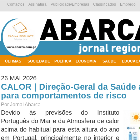
Contactos
Assinatura
Publicidade/Empresas
Classificados
Emprego
ÚLTIMAS
SOCIEDADE
POLÍTICA
ECONOMIA
SAÚDE
EDUCAÇ
AMBIENTE
26 MAI 2026
CALOR | Direção-Geral da Saúde 
para comportamentos de risco
Por Jornal Abarca
Devido às previsões do Instituto
Português do Mar e da Atmosfera de calor
acima do habitual para esta altura do ano
em Portugal, principalmente no interior e