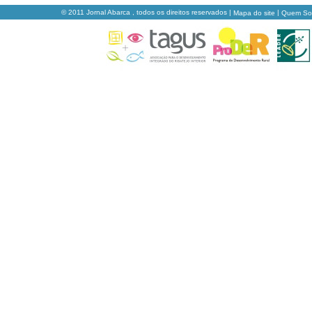
© 2011 Jornal Abarca , todos os direitos reservados |
|
Mapa do site
Quem S