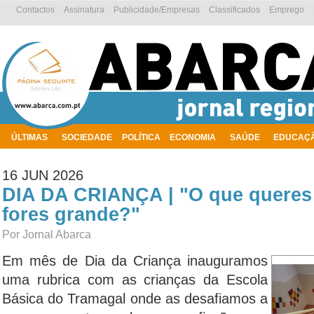
Contactos
Assinatura
Publicidade/Empresas
Classificados
Emprego
ÚLTIMAS
SOCIEDADE
POLÍTICA
ECONOMIA
SAÚDE
EDUCAÇ
AMBIENTE
16 JUN 2026
DIA DA CRIANÇA | "O que queres
fores grande?"
Por Jornal Abarca
Em mês de Dia da Criança inauguramos
uma rubrica com as crianças da Escola
Básica do Tramagal onde as desafiamos a