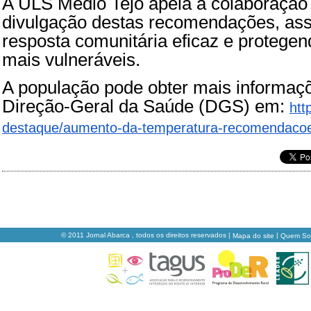
A ULS Médio Tejo apela à colaboração 
divulgação destas recomendações, a
resposta comunitária eficaz e protege
mais vulneráveis.
A população pode obter mais informaçõ
Direção-Geral da Saúde (DGS) em:
htt
destaque/aumento-da-
temperatura-recomendaco
© 2011 Jornal Abarca , todos os direitos reservados |
|
Mapa do site
Quem S