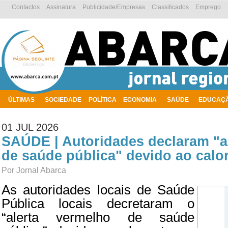
Contactos
Assinatura
Publicidade/Empresas
Classificados
Emprego
ÚLTIMAS
SOCIEDADE
POLÍTICA
ECONOMIA
SAÚDE
EDUCAÇ
AMBIENTE
01 JUL 2026
SAÚDE | Autoridades declaram "a
de saúde pública" devido ao calo
Por Jornal Abarca
As autoridades locais de Saúde
Pública locais decretaram o
“alerta vermelho de saúde