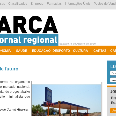
esas
Classificados
Emprego
Farmácias
Informações Úteis
Postos de Vend
Sabado, 8 de Agosto de 2026
ONOMIA
SAÚDE
EDUCAÇÃO
DESPORTO
CULTURA
CARTAZ
CA
e futuro
norme no orçamento
no mercado nacional,
ntando preços abaixo
ito minimalista que
Reg
Es
o
do Jornal Abarca.