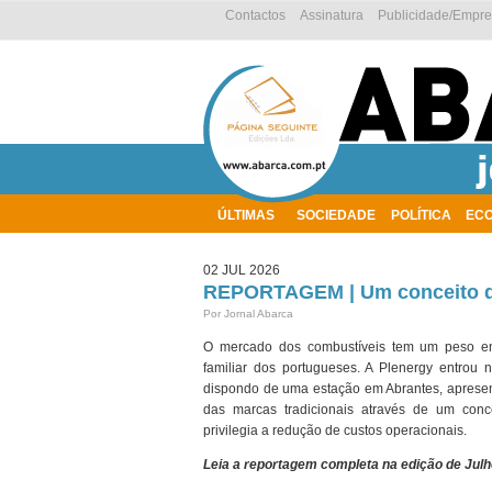
Contactos
Assinatura
Publicidade/Empr
ÚLTIMAS
SOCIEDADE
POLÍTICA
EC
AMBIENTE
02 JUL 2026
REPORTAGEM | Um conceito d
Por Jornal Abarca
O mercado dos combustíveis tem um peso e
familiar dos portugueses. A Plenergy entrou 
dispondo de uma estação em Abrantes, aprese
das marcas tradicionais através de um conce
privilegia a redução de custos operacionais.
Leia a reportagem completa na edição de
Julh