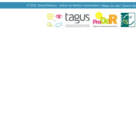
© 2011 Jornal Abarca , todos os direitos reservados |
|
Mapa do site
Quem S