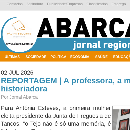
Contactos
Assinatura
Publicidade/Empresas
Classificados
Emprego
ÚLTIMAS
SOCIEDADE
POLÍTICA
ECONOMIA
SAÚDE
EDUCAÇ
AMBIENTE
02 JUL 2026
REPORTAGEM | A professora, a m
historiadora
Por Jornal Abarca
Para Antónia Esteves, a primeira mulher
eleita presidente da Junta de Freguesia de
Tancos, “o Tejo não é só uma memória, é