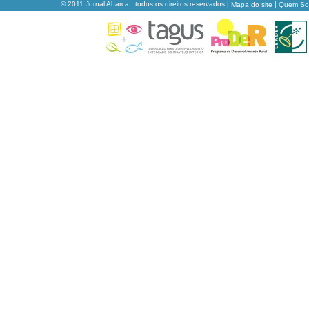
© 2011 Jornal Abarca , todos os direitos reservados |
|
Mapa do site
Quem S