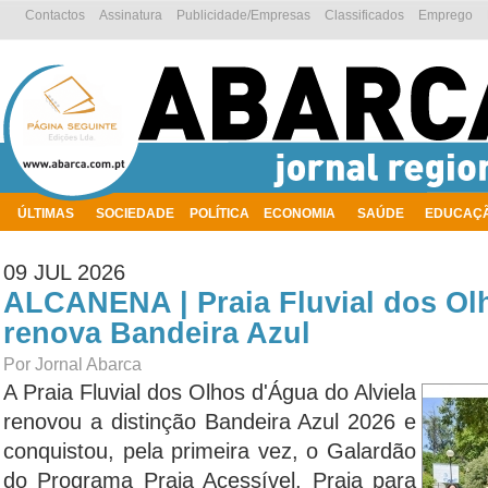
Contactos
Assinatura
Publicidade/Empresas
Classificados
Emprego
ÚLTIMAS
SOCIEDADE
POLÍTICA
ECONOMIA
SAÚDE
EDUCAÇ
AMBIENTE
09 JUL 2026
ALCANENA | Praia Fluvial dos Ol
renova Bandeira Azul
Por Jornal Abarca
A Praia Fluvial dos Olhos d'Água do Alviela
renovou a distinção Bandeira Azul 2026 e
conquistou, pela primeira vez, o Galardão
do Programa Praia Acessível, Praia para