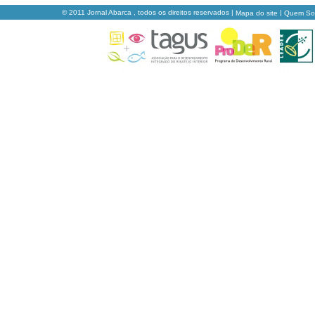
© 2011 Jornal Abarca , todos os direitos reservados |
|
Mapa do site
Quem S