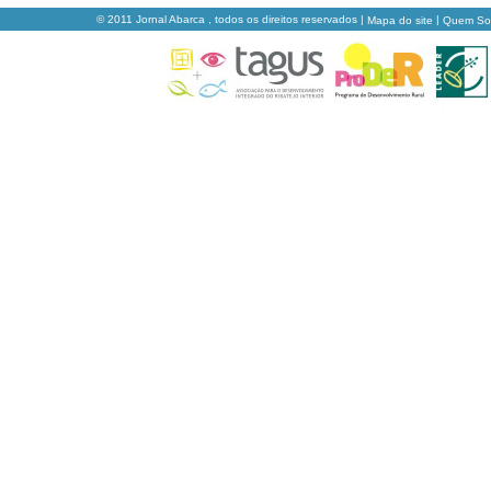
© 2011 Jornal Abarca , todos os direitos reservados |
|
Mapa do site
Quem S