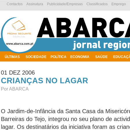
Contactos
Assinatura
Publicidade/Empresas
Classificados
Emprego
ÚLTIMAS
SOCIEDADE
POLÍTICA
ECONOMIA
SAÚDE
EDUCAÇ
AMBIENTE
01 DEZ 2006
CRIANÇAS NO LAGAR
Por ABARCA
O Jardim-de-Infância da Santa Casa da Misericór
Barreiras do Tejo, integrou no seu plano de activi
lagar. Os destinatários da iniciativa foram as cria