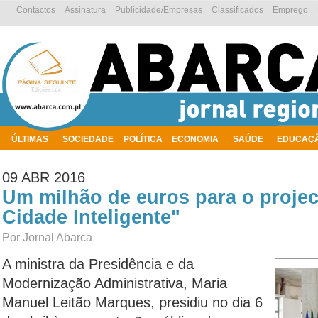
Contactos
Assinatura
Publicidade/Empresas
Classificados
Emprego
ÚLTIMAS
SOCIEDADE
POLÍTICA
ECONOMIA
SAÚDE
EDUCAÇ
AMBIENTE
09 ABR 2016
Um milhão de euros para o proje
Cidade Inteligente"
Por Jornal Abarca
A ministra da Presidência e da
Modernização Administrativa, Maria
Manuel Leitão Marques, presidiu no dia 6