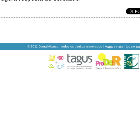
© 2011 Jornal Abarca , todos os direitos reservados |
|
Mapa do site
Quem S