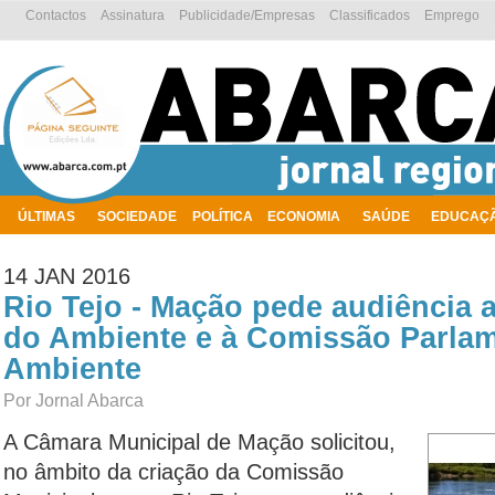
Contactos
Assinatura
Publicidade/Empresas
Classificados
Emprego
ÚLTIMAS
SOCIEDADE
POLÍTICA
ECONOMIA
SAÚDE
EDUCAÇ
AMBIENTE
14 JAN 2016
Rio Tejo - Mação pede audiência 
do Ambiente e à Comissão Parlam
Ambiente
Por Jornal Abarca
A Câmara Municipal de Mação solicitou,
no âmbito da criação da Comissão