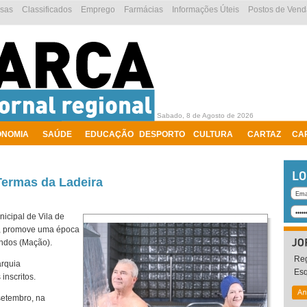
esas
Classificados
Emprego
Farmácias
Informações Úteis
Postos de Vend
Sabado, 8 de Agosto de 2026
ONOMIA
SAÚDE
EDUCAÇÃO
DESPORTO
CULTURA
CARTAZ
CA
 Termas da Ladeira
icipal de Vila de
e, promove uma época
ndos (Mação).
Reg
arquia
Es
inscritos.
setembro, na