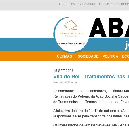
Contactos
Assinatura
Publicidade/Empr
ÚLTIMAS
SOCIEDADE
POLÍTICA
EC
AMBIENTE
15 SET 2016
Vila de Rei - Tratamentos nas
Por Jornal Abarca
À semelhança de anos anteriores, a Câmara Mun
Rei, através do Pelouro da Acão Social e Saúd
de Tratamentos nas Termas da Ladeira de Enve
A iniciativa decorre de 3 a 11 de outubro e a Aut
responsabiliza-se pelo transporte dos munícipes 
Os interessados devem inscrever-se, até 29 de 