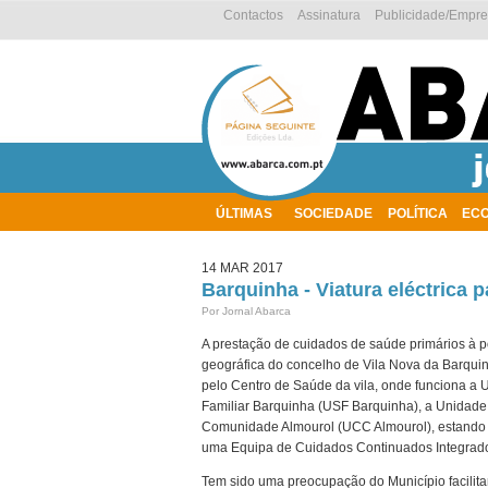
Contactos
Assinatura
Publicidade/Empr
ÚLTIMAS
SOCIEDADE
POLÍTICA
EC
AMBIENTE
14 MAR 2017
Barquinha - Viatura eléctrica 
Por Jornal Abarca
A prestação de cuidados de saúde primários à 
geográfica do concelho de Vila Nova da Barqui
pelo Centro de Saúde da vila, onde funciona a
Familiar Barquinha (USF Barquinha), a Unidad
Comunidade Almourol (UCC Almourol), estando
uma Equipa de Cuidados Continuados Integrado
Tem sido uma preocupação do Município facilita