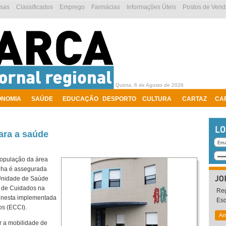
esas
Classificados
Emprego
Farmácias
Informações Úteis
Postos de Vend
Quinta, 6 de Agosto de 2026
ONOMIA
SAÚDE
EDUCAÇÃO
DESPORTO
CULTURA
CARTAZ
CA
para a saúde
população da área
nha é assegurada
 Unidade de Saúde
e de Cuidados na
Reg
 nesta implementada
Es
s (ECCI).
r a mobilidade de