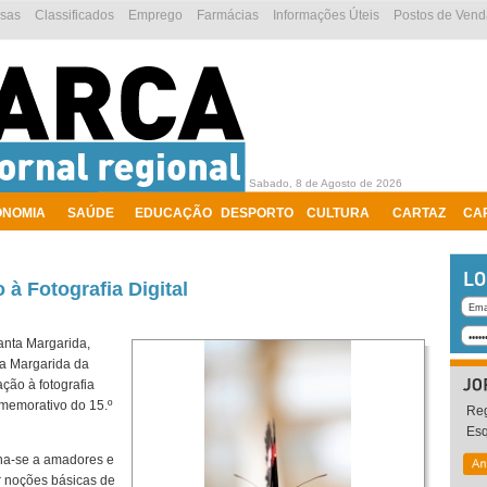
esas
Classificados
Emprego
Farmácias
Informações Úteis
Postos de Vend
Sabado, 8 de Agosto de 2026
ONOMIA
SAÚDE
EDUCAÇÃO
DESPORTO
CULTURA
CARTAZ
CA
 à Fotografia Digital
anta Margarida,
ta Margarida da
ção à fotografia
omemorativo do 15.º
Reg
Es
ina-se a amadores e
r noções básicas de