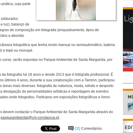
-prática, cuja parte
a (obturador,
e luz), balanço de
e regras de composição em fotografia (enquadramento, tipos de
údos a abordar.
câmara fotográfica que tenha modo manual ou semiautomático, bateria
l) e tripé ou monopé.
 do curso, serão expostas no Parque Ambiental de Santa Margarida, por
 da fotografia há 18 anos e desde 2013 que é fotógrafa profissional. É
s últimos 4 anos, durante a sua colaboração com a Tamron, participou
 áreas mais diversas: fotografia de natureza, moda, retrato e desporto.
a a divulgação de personalidades artísticas e reportagem de eventos
dades onde fotografou. Participou em exposições fotográficas e livros
os devem contactar o Parque Ambiental de Santa Margarida através do
o
parqueambiental@cm-constancia.pt
.
(0)
Comentários