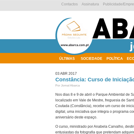
Contactos
Assinatura
Publicidade/Empr
ÚLTIMAS
SOCIEDADE
POLÍTICA
EC
AMBIENTE
03 ABR 2017
Constância: Curso de Iniciação
Por Jornal Abarca
Nos dias 8 e 9 de abril o Parque Ambiental de S
localizado em Vale de Mestre, freguesia de San
Coutada (Constância), recebe um curso de inicia
digital, uma iniciativa que integra o programa c
aniversário deste espaço.
O curso, ministrado por Anabela Carvalho, dest
entusiastas da fotografia que pretendam adquiri