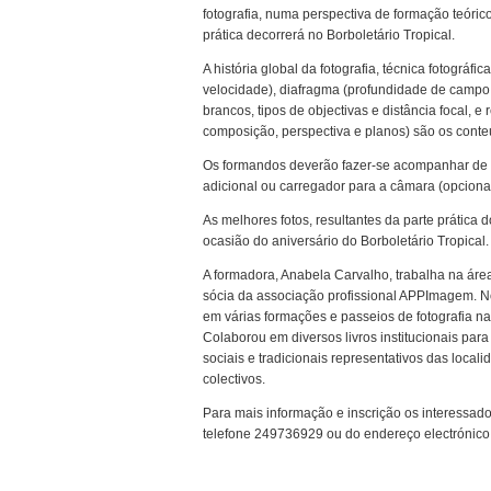
fotografia, numa perspectiva de formação teórico
prática decorrerá no Borboletário Tropical.
A história global da fotografia, técnica fotográfic
velocidade), diafragma (profundidade de campo 
brancos, tipos de objectivas e distância focal, 
composição, perspectiva e planos) são os conte
Os formandos deverão fazer-se acompanhar de 
adicional ou carregador para a câmara (opciona
As melhores fotos, resultantes da parte prática
ocasião do aniversário do Borboletário Tropical.
A formadora, Anabela Carvalho, trabalha na área
sócia da associação profissional APPImagem. No
em várias formações e passeios de fotografia nas
Colaborou em diversos livros institucionais par
sociais e tradicionais representativos das locali
colectivos.
Para mais informação e inscrição os interessad
telefone 249736929 ou do endereço electrónic