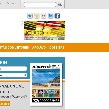
a
Região
RTAS DOS LEITORES
ARQUIVO
DOSSIERS
iste-se
queceu a Password?