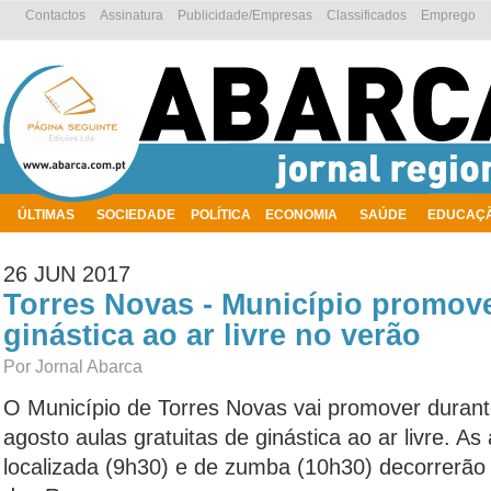
Contactos
Assinatura
Publicidade/Empresas
Classificados
Emprego
ÚLTIMAS
SOCIEDADE
POLÍTICA
ECONOMIA
SAÚDE
EDUCAÇ
AMBIENTE
26 JUN 2017
Torres Novas - Município promove
ginástica ao ar livre no verão
Por Jornal Abarca
O Município de Torres Novas vai promover durant
agosto aulas gratuitas de ginástica ao ar livre. As
localizada (9h30) e de zumba (10h30) decorrerão