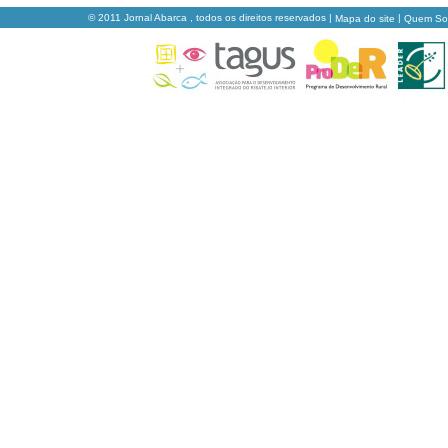
© 2011 Jornal Abarca , todos os direitos reservados |
|
Mapa do site
Quem S