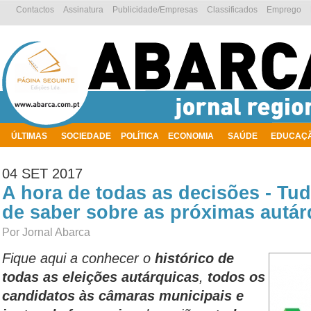
Contactos
Assinatura
Publicidade/Empresas
Classificados
Emprego
ÚLTIMAS
SOCIEDADE
POLÍTICA
ECONOMIA
SAÚDE
EDUCAÇ
AMBIENTE
04 SET 2017
A hora de todas as decisões - Tu
de saber sobre as próximas autár
Por Jornal Abarca
Fique aqui a conhecer o
histórico de
todas as eleições autárquicas
,
todos os
candidatos às câmaras municipais e