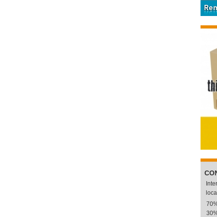
CO
Int
loca
70
30