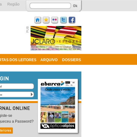
a
Região
RTAS DOS LEITORES
ARQUIVO
DOSSIERS
iste-se
queceu a Password?