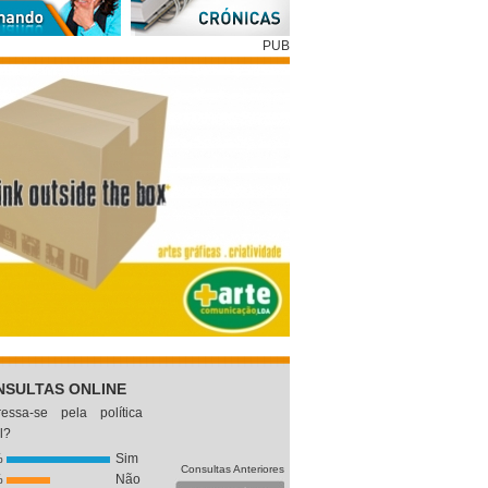
PUB
NSULTAS ONLINE
eressa-se pela política
l?
%
Sim
Consultas Anteriores
%
Não