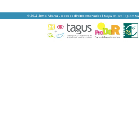
© 2011 Jornal Abarca , todos os direitos reservados |
|
Mapa do site
Quem S