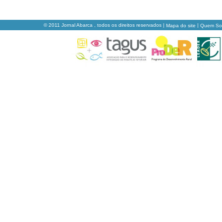
© 2011 Jornal Abarca , todos os direitos reservados |
|
Mapa do site
Quem S