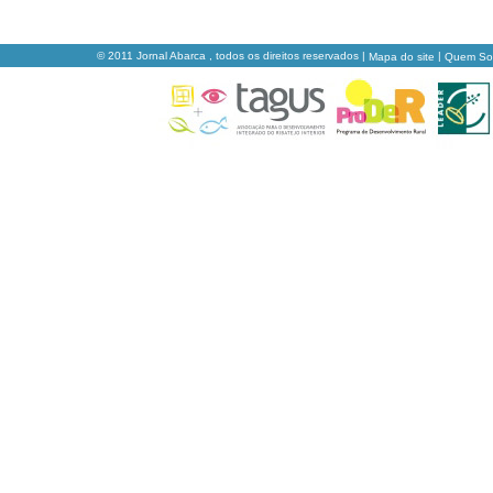
© 2011 Jornal Abarca , todos os direitos reservados |
|
Mapa do site
Quem S