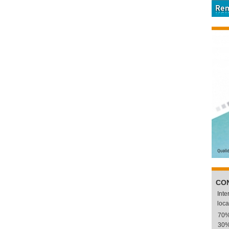
CO
Int
loca
70
30