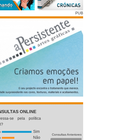
PUB
NSULTAS ONLINE
eressa-se pela política
l?
%
Sim
Consultas Anteriores
%
Não