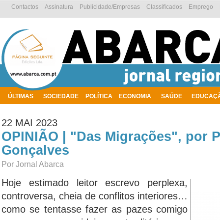
Contactos
Assinatura
Publicidade/Empresas
Classificados
Emprego
ÚLTIMAS
SOCIEDADE
POLÍTICA
ECONOMIA
SAÚDE
EDUCAÇ
AMBIENTE
22 MAI 2023
OPINIÃO | "Das Migrações", por P
Gonçalves
Por Jornal Abarca
Hoje estimado leitor escrevo perplexa,
controversa, cheia de conflitos interiores…
como se tentasse fazer as pazes comigo