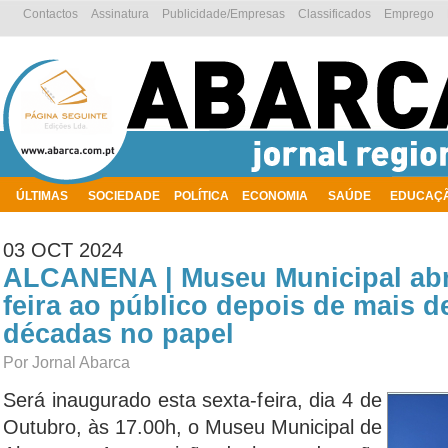
Contactos
Assinatura
Publicidade/Empresas
Classificados
Emprego
ÚLTIMAS
SOCIEDADE
POLÍTICA
ECONOMIA
SAÚDE
EDUCAÇ
AMBIENTE
03 OCT 2024
ALCANENA | Museu Municipal abre
feira ao público depois de mais d
décadas no papel
Por Jornal Abarca
Será inaugurado esta sexta-feira, dia 4 de
Outubro, às 17.00h, o Museu Municipal de