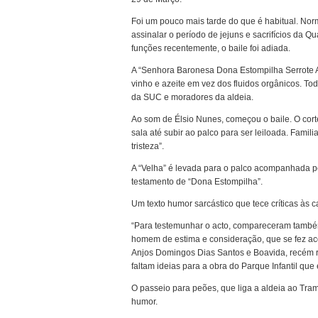
Foi um pouco mais tarde do que é habitual. Norm
assinalar o período de jejuns e sacrifícios da
funções recentemente, o baile foi adiada.
A “Senhora Baronesa Dona Estompilha Serrote Ab
vinho e azeite em vez dos fluidos orgânicos. To
da SUC e moradores da aldeia.
Ao som de Élsio Nunes, começou o baile. O corte
sala até subir ao palco para ser leiloada. Fami
tristeza”.
A “Velha” é levada para o palco acompanhada pe
testamento de “Dona Estompilha”.
Um texto humor sarcástico que tece críticas às c
“Para testemunhar o acto, compareceram também
homem de estima e consideração, que se fez ac
Anjos Domingos Dias Santos e Boavida, recém r
faltam ideias para a obra do Parque Infantil que
O passeio para peões, que liga a aldeia ao Tra
humor.