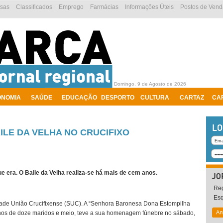
esas
Classificados
Emprego
Farmácias
Informações Úteis
Postos de Vend
Domingo, 9 de Agosto de 2026
ONOMIA
SAÚDE
EDUCAÇÃO
DESPORTO
CULTURA
CARTAZ
CA
LE DA VELHA NO CRUCIFIXO
ue era. O Baile da Velha realiza-se há mais de cem anos.
Reg
Es
edade União Crucifixense (SUC). A “Senhora Baronesa Dona Estompilha
menos de doze maridos e meio, teve a sua homenagem fúnebre no sábado,