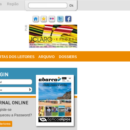
a
Região
RTAS DOS LEITORES
ARQUIVO
DOSSIERS
iste-se
queceu a Password?