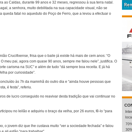
a as Caldas, durante 99 anos e 32 meses, regressou à sua terra natal.
agal, a senhora, muito debilitada na sua capacidade visual, não se
queda fatal no aqueduto do Poço de Ferro, que a levou a efectuar o
ão Crucifixense, frisa que o baile já existe há mais de cem anos: “O
. O meu pai, agora com quase 90 anos, sempre me falou nele”, justifica. O
forte carisma na SUC” e além de tudo “dá sempre boa receita. E já há
elha por curiosidade”.
 concluído às 7h da mamnhã do outro dia e “ainda houve pessoas que
, é festa”, referiu.
uros de lucro conseguido no reavivar desta tradição que vai continuar no
CO
ipou no leilão e adquiriu o braço da velha, por 26 euros, fê-lo “para
Int
loca
70
o, o jovem diz que lhe custava muito “ver a sociedade fechada” e falou
30
 ali estão “para trabalhar”.