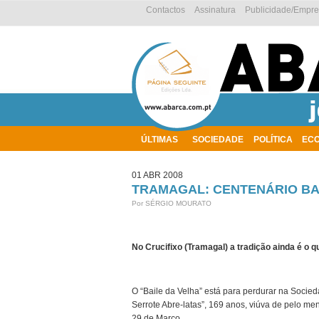
Contactos
Assinatura
Publicidade/Empr
ÚLTIMAS
SOCIEDADE
POLÍTICA
EC
AMBIENTE
01 ABR 2008
TRAMAGAL: CENTENÁRIO BAI
Por SÉRGIO MOURATO
No Crucifixo (Tramagal) a tradição ainda é o q
O “Baile da Velha” está para perdurar na Soci
Serrote Abre-latas”, 169 anos, viúva de pelo 
29 de Março.