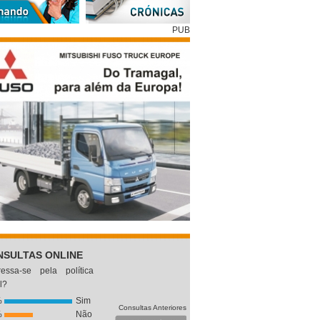
PUB
NSULTAS ONLINE
eressa-se pela política
l?
%
Sim
Consultas Anteriores
%
Não