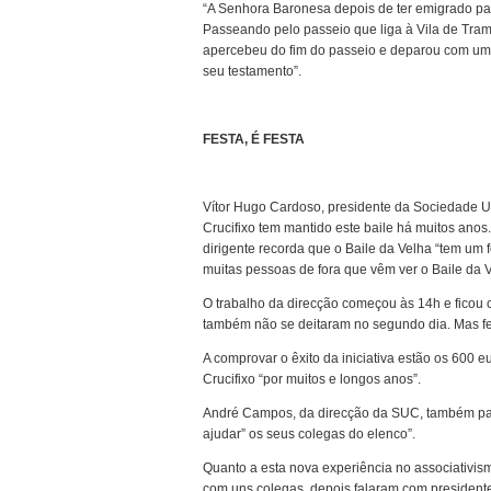
“A Senhora Baronesa depois de ter emigrado par
Passeando pelo passeio que liga à Vila de Tram
apercebeu do fim do passeio e deparou com uma 
seu testamento”.
FESTA, É FESTA
Vítor Hugo Cardoso, presidente da Sociedade Uni
Crucifixo tem mantido este baile há muitos anos
dirigente recorda que o Baile da Velha “tem um 
muitas pessoas de fora que vêm ver o Baile da V
O trabalho da direcção começou às 14h e ficou
também não se deitaram no segundo dia. Mas festa
A comprovar o êxito da iniciativa estão os 600 e
Crucifixo “por muitos e longos anos”.
André Campos, da direcção da SUC, também partic
ajudar” os seus colegas do elenco”.
Quanto a esta nova experiência no associativism
com uns colegas, depois falaram com presidente e