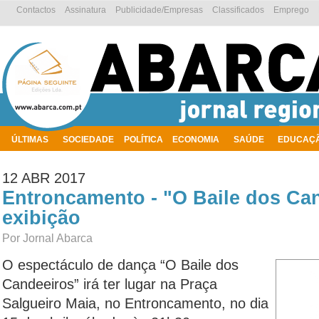
Contactos
Assinatura
Publicidade/Empresas
Classificados
Emprego
ÚLTIMAS
SOCIEDADE
POLÍTICA
ECONOMIA
SAÚDE
EDUCAÇ
AMBIENTE
12 ABR 2017
Entroncamento - "O Baile dos Ca
exibição
Por Jornal Abarca
O espectáculo de dança “O Baile dos
Candeeiros” irá ter lugar na Praça
Salgueiro Maia, no Entroncamento, no dia