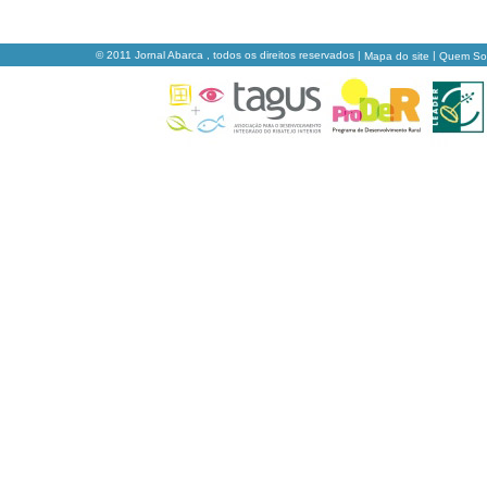
© 2011 Jornal Abarca , todos os direitos reservados |
|
Mapa do site
Quem S