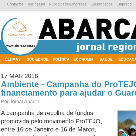
Contactos
Assinatura
Publicidade/Empresas
Classificados
Emprego
ÚLTIMAS
SOCIEDADE
POLÍTICA
ECONOMIA
SAÚDE
EDUCAÇ
AMBIENTE
17 MAR 2018
Ambiente - Campanha do ProTEJ
financiamento para ajudar o Guar
Por Jornal Abarca
A campanha de recolha de fundos
promovida pelo movimento ProTEJO,
entre 16 de Janeiro e 16 de Março,