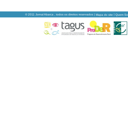
© 2011 Jornal Abarca , todos os direitos reservados |
|
Mapa do site
Quem S