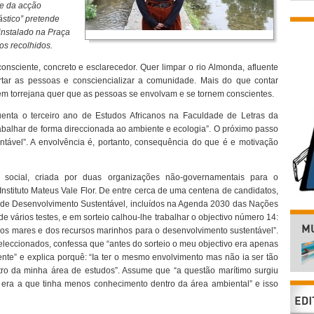
te da acção
ástico” pretende
 instalado na Praça
os recolhidos.
onsciente, concreto e esclarecedor. Quer limpar o rio Almonda, afluente
rtar as pessoas e consciencializar a comunidade. Mais do que contar
ovem torrejana quer que as pessoas se envolvam e se tornem conscientes.
quenta o terceiro ano de Estudos Africanos na Faculdade de Letras da
rabalhar de forma direccionada ao ambiente e ecologia”. O próximo passo
ntável”. A envolvência é, portanto, consequência do que é e motivação
social, criada por duas organizações não-governamentais para o
nstituto Mateus Vale Flor. De entre cerca de uma centena de candidatos,
 de Desenvolvimento Sustentável, incluídos na Agenda 2030 das Nações
de vários testes, e em sorteio calhou-lhe trabalhar o objectivo número 14:
os mares e dos recursos marinhos para o desenvolvimento sustentável”.
eleccionados, confessa que “antes do sorteio o meu objectivo era apenas
te” e explica porquê: “Ia ter o mesmo envolvimento mas não ia ser tão
tro da minha área de estudos”. Assume que “a questão marítimo surgiu
 era a que tinha menos conhecimento dentro da área ambiental” e isso