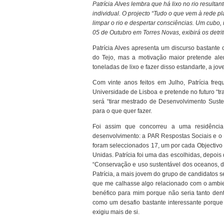
Patrícia Alves lembra que há lixo no rio resultan
individual. O projecto “Tudo o que vem à rede pl
limpar o rio e despertar consciências. Um cubo,
05 de Outubro em Torres Novas, exibirá os detrit
Patrícia Alves apresenta um discurso bastante c
do Tejo, mas a motivação maior pretende ale
toneladas de lixo e fazer disso estandarte, a j
Com vinte anos feitos em Julho, Patrícia fre
Universidade de Lisboa e pretende no futuro “t
será “tirar mestrado de Desenvolvimento Suste
para o que quer fazer.
Foi assim que concorreu a uma residência 
desenvolvimento: a PAR Respostas Sociais e o I
foram seleccionados 17, um por cada Objectivo
Unidas. Patrícia foi uma das escolhidas, depois 
“Conservação e uso sustentável dos oceanos, d
Patrícia, a mais jovem do grupo de candidatos s
que me calhasse algo relacionado com o ambien
benéfico para mim porque não seria tanto den
como um desafio bastante interessante porque
exigiu mais de si.