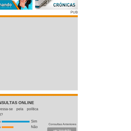
PUB
NSULTAS ONLINE
eressa-se pela política
l?
%
Sim
Consultas Anteriores
%
Não