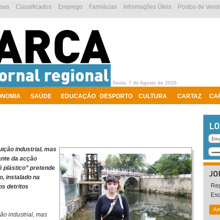
esas
Classificados
Emprego
Farmácias
Informações Úteis
Postos de Vend
Sexta, 7 de Agosto de 2026
ONOMIA
SAÚDE
EDUCAÇÃO
DESPORTO
CULTURA
CARTAZ
CA
ição industrial, mas
tante da acção
é plástico” pretende
o, instalado na
Reg
s detritos
Es
ão industrial, mas