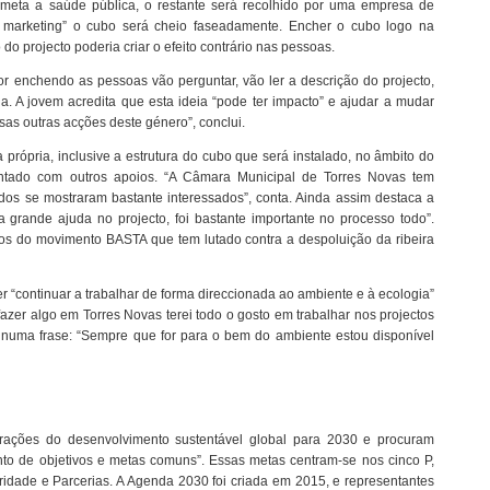
eta a saúde pública, o restante será recolhido por uma empresa de
 marketing” o cubo será cheio faseadamente. Encher o cubo logo na
 do projecto poderia criar o efeito contrário nas pessoas.
for enchendo as pessoas vão perguntar, vão ler a descrição do projecto,
ia. A jovem acredita que esta ideia “pode ter impacto” e ajudar a mudar
sas outras acções deste género”, conclui.
a própria, inclusive a estrutura do cubo que será instalado, no âmbito do
 contado com outros apoios. “A Câmara Municipal de Torres Novas tem
dos se mostraram bastante interessados”, conta. Ainda assim destaca a
 grande ajuda no projecto, foi bastante importante no processo todo”.
os do movimento BASTA que tem lutado contra a despoluição da ribeira
er “continuar a trabalhar de forma direccionada ao ambiente e à ecologia”
azer algo em Torres Novas terei todo o gosto em trabalhar nos projectos
numa frase: “Sempre que for para o bem do ambiente estou disponível
irações do desenvolvimento sustentável global para 2030 e procuram
unto de objetivos e metas comuns”. Essas metas centram-se nos cinco P,
dade e Parcerias. A Agenda 2030 foi criada em 2015, e representantes