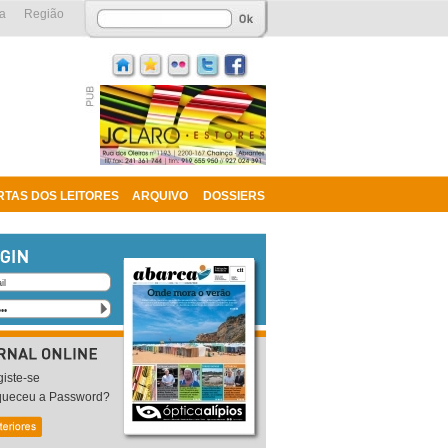
a
Região
RTAS DOS LEITORES
ARQUIVO
DOSSIERS
iste-se
queceu a Password?