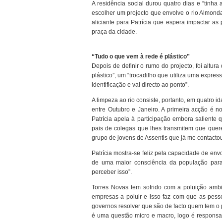
A residência social durou quatro dias e “tinha 
escolher um projecto que envolve o rio Almond
aliciante para Patrícia que espera impactar as
praça da cidade.
“Tudo o que vem à rede é plástico”
Depois de definir o rumo do projecto, foi altu
plástico”, um “trocadilho que utiliza uma express
identificação e vai directo ao ponto”.
A limpeza ao rio consiste, portanto, em quatro 
entre Outubro e Janeiro. A primeira acção é no
Patrícia apela à participação embora saliente
pais de colegas que lhes transmitem que quer
grupo de jovens de Assentis que já me contacto
Patrícia mostra-se feliz pela capacidade de env
de uma maior consciência da população par
perceber isso”.
Torres Novas tem sofrido com a poluição ambi
empresas a poluir e isso faz com que as p
governos resolver que são de facto quem tem o p
é uma questão micro e macro, logo é respons