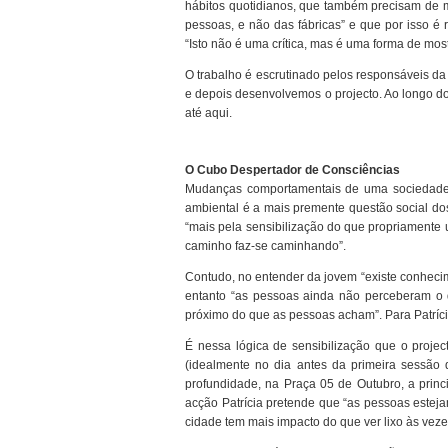
hábitos quotidianos, que também precisam de m
pessoas, e não das fábricas” e que por isso é
“Isto não é uma crítica, mas é uma forma de mos
O trabalho é escrutinado pelos responsáveis da 
e depois desenvolvemos o projecto. Ao longo dos
até aqui.
O Cubo Despertador de Consciências
Mudanças comportamentais de uma sociedade l
ambiental é a mais premente questão social dos 
“mais pela sensibilização do que propriamente u
caminho faz-se caminhando”.
Contudo, no entender da jovem “existe conheci
entanto “as pessoas ainda não perceberam o 
próximo do que as pessoas acham”. Para Patríci
É nessa lógica de sensibilização que o proje
(idealmente no dia antes da primeira sessão d
profundidade, na Praça 05 de Outubro, a princ
acção Patrícia pretende que “as pessoas esteja
cidade tem mais impacto do que ver lixo às vezes