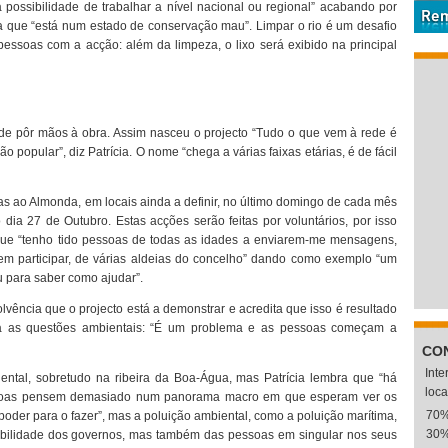
a possibilidade de trabalhar a nível nacional ou regional” acabando por
a que “está num estado de conservação mau”. Limpar o rio é um desafio
 pessoas com a acção: além da limpeza, o lixo será exibido na principal
ra de pôr mãos à obra. Assim nasceu o projecto “Tudo o que vem à rede é
ão popular”, diz Patrícia. O nome “chega a várias faixas etárias, é de fácil
idas ao Almonda, em locais ainda a definir, no último domingo de cada mês
 dia 27 de Outubro. Estas acções serão feitas por voluntários, por isso
 que “tenho tido pessoas de todas as idades a enviarem-me mensagens,
em participar, de várias aldeias do concelho” dando como exemplo “um
u para saber como ajudar”.
olvência que o projecto está a demonstrar e acredita que isso é resultado
a as questões ambientais: “É um problema e as pessoas começam a
CO
Int
ental, sobretudo na ribeira da Boa-Água, mas Patrícia lembra que “há
loca
essoas pensem demasiado num panorama macro em que esperam ver os
70
oder para o fazer”, mas a poluição ambiental, como a poluição marítima,
30
abilidade dos governos, mas também das pessoas em singular nos seus