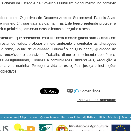
ais chefes de Estado e de Governo assinaram o documento, no contexto
idos como Objectivos de Desenvolvimento Sustentável. Patrícia Alves
o número 14, que trata a vida marinha. Este tópico pretende proteger a
zir a poluição, conservar ecossistemas ou regular a pesca.
stentável que pretendem “criar um novo modelo global para acabar com
estar de todos, proteger o meio ambiente e combater as alterações
car a fome, Saúde de qualidade, Educação de Qualidade, Igualdade de
 renováveis e acessíveis, Trabalho digno e crescimento económico,
ir as desigualdades, Cidades e comunidades sustentáveis, Produção e
 a vida marinha, Proteger a vida terrestre, Paz, justiça e instituições
objectivos.
(0)
Comentários
Escrever um Comentário
os reservados |
|
|
|
|
| Desenv
Mapa do site
Quem Somos
Estatuto Editorial
Editora
Ficha Técnica