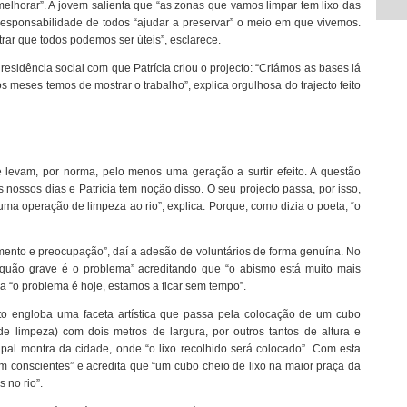
elhorar”. A jovem salienta que “as zonas que vamos limpar tem lixo das
 responsabilidade de todos “ajudar a preservar” o meio em que vivemos.
trar que todos podemos ser úteis”, esclarece.
residência social com que Patrícia criou o projecto: “Criámos as bases lá
 meses temos de mostrar o trabalho”, explica orgulhosa do trajecto feito
evam, por norma, pelo menos uma geração a surtir efeito. A questão
nossos dias e Patrícia tem noção disso. O seu projecto passa, por isso,
ma operação de limpeza ao rio”, explica. Porque, como dizia o poeta, “o
mento e preocupação”, daí a adesão de voluntários de forma genuína. No
quão grave é o problema” acreditando que “o abismo está muito mais
a “o problema é hoje, estamos a ficar sem tempo”.
cto engloba uma faceta artística que passa pela colocação de um cubo
e limpeza) com dois metros de largura, por outros tantos de altura e
ipal montra da cidade, onde “o lixo recolhido será colocado”. Com esta
m conscientes” e acredita que “um cubo cheio de lixo na maior praça da
 no rio”.