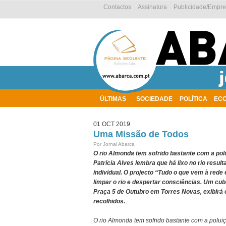
Contactos
Assinatura
Publicidade/Empr
ÚLTIMAS
SOCIEDADE
POLÍTICA
EC
AMBIENTE
01 OCT 2019
Uma Missão de Todos
Por Jornal Abarca
O rio Almonda tem sofrido bastante com a polu
Patrícia Alves lembra que há lixo no rio resul
individual. O projecto “Tudo o que vem à rede 
limpar o rio e despertar consciências. Um cub
Praça 5 de Outubro em Torres Novas, exibirá o
recolhidos.
O rio Almonda tem sofrido bastante com a poluiç