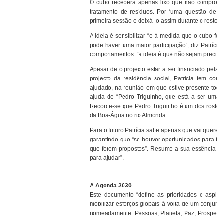
O cubo receberá apenas lixo que não comprom
tratamento de resíduos. Por “uma questão de
primeira sessão e deixá-lo assim durante o resto
A ideia é sensibilizar “e à medida que o cubo 
pode haver uma maior participação”, diz Patríc
comportamentos: “a ideia é que não sejam preci
Apesar de o projecto estar a ser financiado pel
projecto da residência social, Patrícia tem
ajudado, na reunião em que estive presente to
ajuda de “Pedro Triguinho, que está a ser uma
Recorde-se que Pedro Triguinho é um dos rost
da Boa-Água no rio Almonda.
Para o futuro Patrícia sabe apenas que vai quer
garantindo que “se houver oportunidades para f
que forem propostos”. Resume a sua essência 
para ajudar”.
A Agenda 2030
Este documento “define as prioridades e asp
mobilizar esforços globais à volta de um conj
nomeadamente: Pessoas, Planeta, Paz, Prosperi