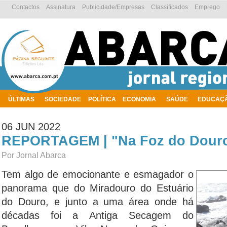
Contactos
Assinatura
Publicidade/Empresas
Classificados
Emprego
ÚLTIMAS
SOCIEDADE
POLÍTICA
ECONOMIA
SAÚDE
EDUCAÇ
AMBIENTE
06 JUN 2022
REPORTAGEM | "Na Foz do Dour
Por Jornal Abarca
Tem algo de emocionante e esmagador o
panorama que do Miradouro do Estuário
do Douro, e junto a uma área onde há
décadas foi a Antiga Secagem do