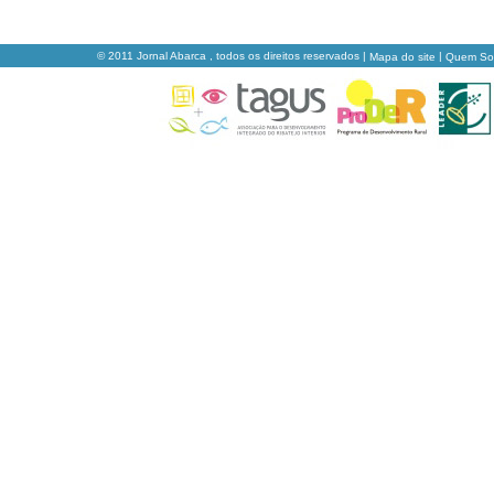
© 2011 Jornal Abarca , todos os direitos reservados |
|
Mapa do site
Quem S