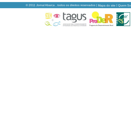
© 2011 Jornal Abarca , todos os direitos reservados |
|
Mapa do site
Quem S