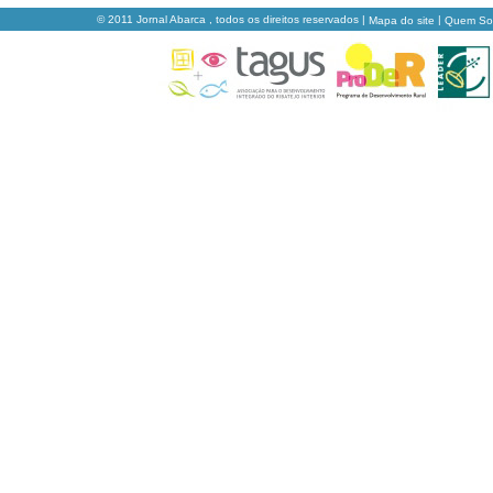
© 2011 Jornal Abarca , todos os direitos reservados |
|
Mapa do site
Quem S