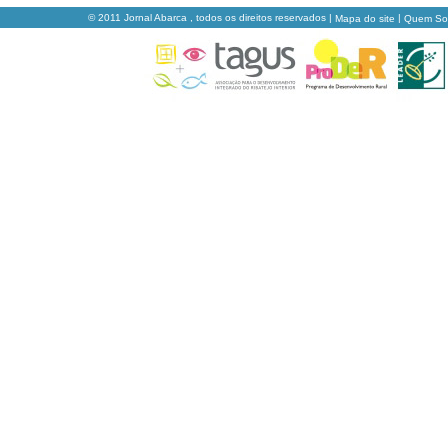
© 2011 Jornal Abarca , todos os direitos reservados |
|
Mapa do site
Quem S