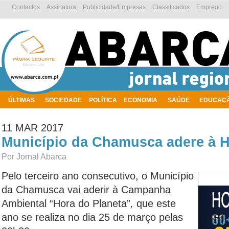
Contactos
Assinatura
Publicidade/Empresas
Classificados
Emprego
ÚLTIMAS
SOCIEDADE
POLÍTICA
ECONOMIA
SAÚDE
EDUCAÇ
AMBIENTE
11 MAR 2017
Município da Chamusca adere à H
Por Jornal Abarca
Pelo terceiro ano consecutivo, o Município
da Chamusca vai aderir à Campanha
Ambiental “Hora do Planeta”
,
que este
ano se realiza no dia 25 de março pelas