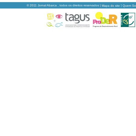
© 2011 Jornal Abarca , todos os direitos reservados |
|
Mapa do site
Quem S