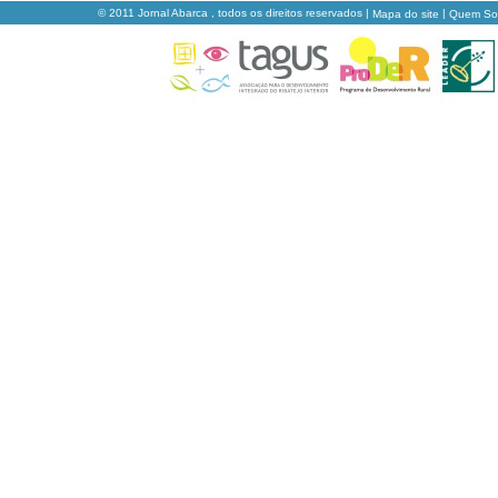
© 2011 Jornal Abarca , todos os direitos reservados |
|
Mapa do site
Quem S