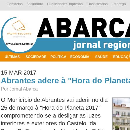
Contactos
Assinatura
Publicidade/Empresas
Classificados
Emprego
ÚLTIMAS
SOCIEDADE
POLÍTICA
ECONOMIA
SAÚDE
EDUCAÇ
AMBIENTE
15 MAR 2017
Abrantes adere à "Hora do Planet
Por Jornal Abarca
O Município de Abrantes vai aderir no dia
25 de março à "Hora do Planeta 2017"
comprometendo-se a desligar as luzes
interiores e exteriores do Castelo, da