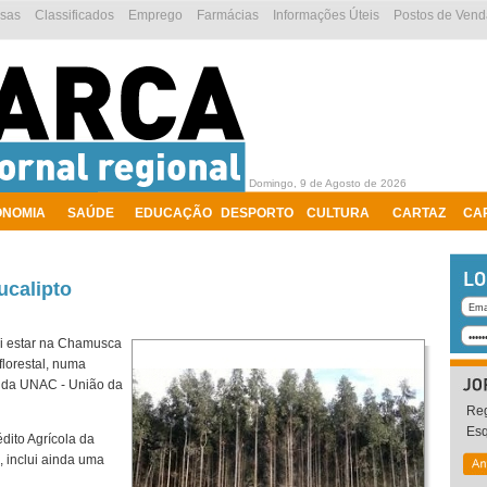
esas
Classificados
Emprego
Farmácias
Informações Úteis
Postos de Vend
Domingo, 9 de Agosto de 2026
ONOMIA
SAÚDE
EDUCAÇÃO
DESPORTO
CULTURA
CARTAZ
CA
ucalipto
vai estar na Chamusca
florestal, numa
a da UNAC - União da
Reg
Es
dito Agrícola da
 inclui ainda uma