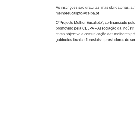
As inscrições são gratuitas, mas obrigatórias, at
melhoreucalipto@celpa.pt
O“Projecto Melhor Eucalipto”, co-financiado pe
promovido pela CELPA – Associação da Indústri
como objectivo a comunicação das melhores práti
gabinetes técnico-florestais e prestadores de ser