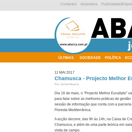
Contactos
Assinatura
Publicidade/Empr
ÚLTIMAS
SOCIEDADE
POLÍTICA
EC
AMBIENTE
11 MAI 2017
Chamusca - Projecto Melhor E
Por Jornal Abarca
Dia 16 de maio, o “Projecto Melhor Eucalipto” 
para falar sobre as melhores práticas de gestão 
sessão de informação que conta com a parceri
Floresta Mediterrânica.
A acção decorre, das 9h às 14h, na Caixa de Cré
Chamusca, e além de uma parte teórica em sala,
visita de campo.