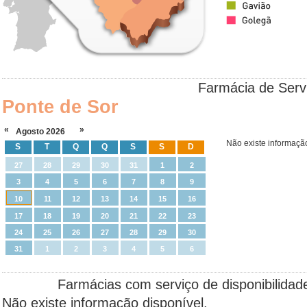
Farmácia de Ser
Ponte de Sor
«
»
Agosto
2026
Não existe informação
S
T
Q
Q
S
S
D
27
28
29
30
31
1
2
3
4
5
6
7
8
9
10
11
12
13
14
15
16
17
18
19
20
21
22
23
24
25
26
27
28
29
30
31
1
2
3
4
5
6
Farmácias com serviço de disponibilida
Não existe informação disponível.