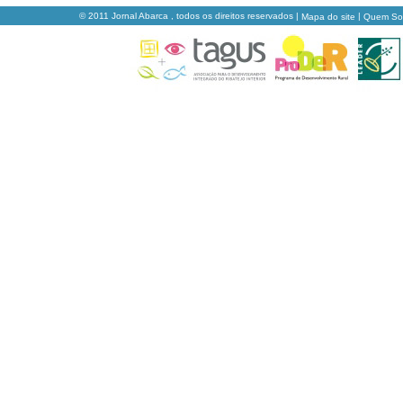
© 2011 Jornal Abarca , todos os direitos reservados |
|
Mapa do site
Quem S