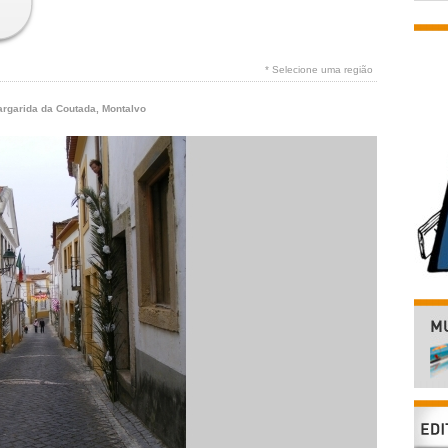
* Selecione uma região
argarida da Coutada
,
Montalvo