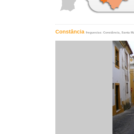
Constância
freguesias:
Constância
,
Santa M