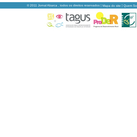
© 2011 Jornal Abarca , todos os direitos reservados |
|
Mapa do site
Quem S