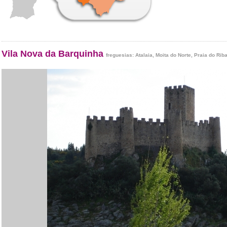
Vila Nova da Barquinha
freguesias:
Atalaia
,
Moita do Norte
,
Praia do Riba