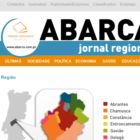
Contactos
Assinatura
Publicidade/Empresas
Classificados
Emprego
ÚLTIMAS
SOCIEDADE
POLÍTICA
ECONOMIA
SAÚDE
EDUCAÇ
AMBIENTE
Região