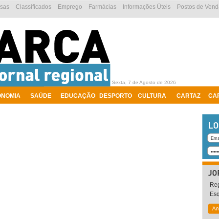
esas
Classificados
Emprego
Farmácias
Informações Úteis
Postos de Vend
Sexta, 7 de Agosto de 2026
ONOMIA
SAÚDE
EDUCAÇÃO
DESPORTO
CULTURA
CARTAZ
CA
Reg
Es