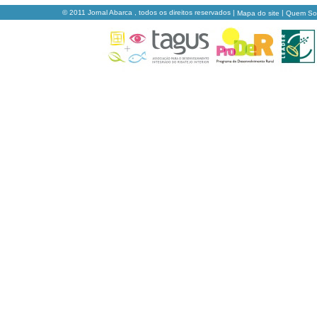
© 2011 Jornal Abarca , todos os direitos reservados |
|
Mapa do site
Quem S